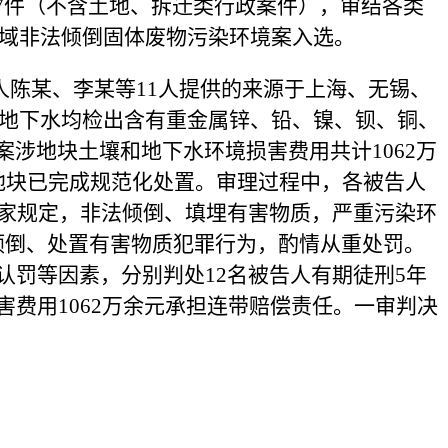
747件（不含土地、拆迁类行政案件），审结各类
区域非法倾倒固体废物污染环境案入选。
告人陈某、李某等11人提供的来源于上海、无锡、
壤及地下水均检出含有重金属锌、铅、镍、钡、铜、
涉地块土壤和地下水环境损害费用共计1062万
地块已完成规范化处置。审理过程中，各被告人
国家规定，非法倾倒、填埋有害物质，严重污染环
倾倒、处置有害物质犯罪行为，酌情从重处罚。
认罚等因素，分别判处12名被告人有期徒刑5年
费用1062万余元承担连带赔偿责任。一审判决